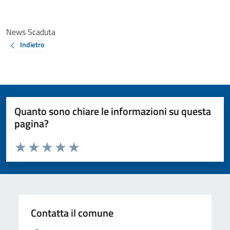
News Scaduta
Indietro
Quanto sono chiare le informazioni su questa
pagina?
Valuta da 1 a 5 stelle la pagina
Valuta 1 stelle su 5
Valuta 2 stelle su 5
Valuta 3 stelle su 5
Valuta 4 stelle su 5
Valuta 5 stelle su 5
Contatta il comune