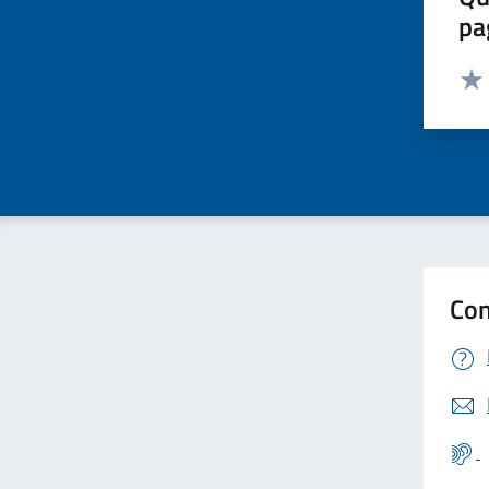
pa
Valut
Valu
Con