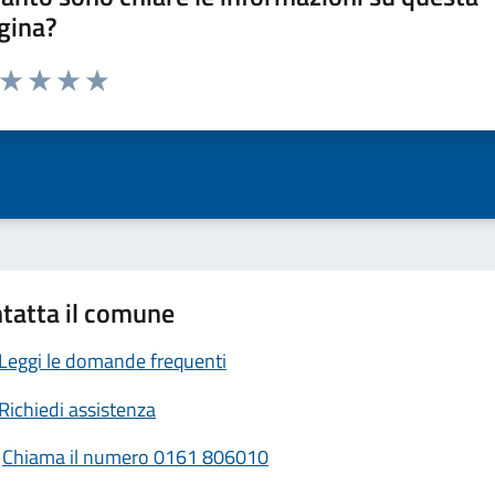
gina?
a da 1 a 5 stelle la pagina
ta 1 stelle su 5
Valuta 2 stelle su 5
Valuta 3 stelle su 5
Valuta 4 stelle su 5
Valuta 5 stelle su 5
tatta il comune
Leggi le domande frequenti
Richiedi assistenza
Chiama il numero 0161 806010