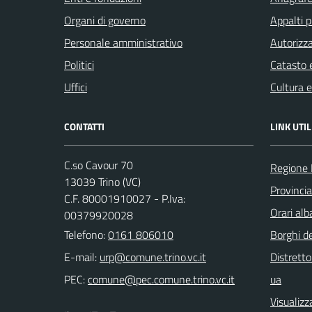
Organi di governo
Appalti p
Personale amministrativo
Autorizza
Politici
Catasto e
Uffici
Cultura 
CONTATTI
LINK UTIL
C.so Cavour 70
Regione
13039 Trino (VC)
Provincia 
C.F. 80001910027 - P.Iva:
Orari al
00379920028
Telefono:
0161 806010
Borghi de
E-mail:
Distretto
PEC:
ua
Visualizz