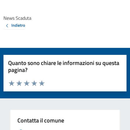
News Scaduta
Indietro
Quanto sono chiare le informazioni su questa
pagina?
Valuta da 1 a 5 stelle la pagina
Valuta 1 stelle su 5
Valuta 2 stelle su 5
Valuta 3 stelle su 5
Valuta 4 stelle su 5
Valuta 5 stelle su 5
Contatta il comune