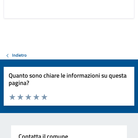
Indietro
Quanto sono chiare le informazioni su questa
pagina?
Valuta da 1 a 5 stelle la pagina
Valuta 1 stelle su 5
Valuta 2 stelle su 5
Valuta 3 stelle su 5
Valuta 4 stelle su 5
Valuta 5 stelle su 5
Contatta il comune