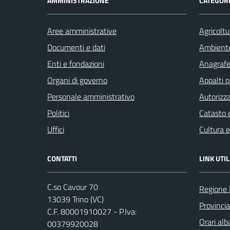
AMMINISTRAZIONE
CATEGORI
Aree amministrative
Agricoltu
Documenti e dati
Ambient
Enti e fondazioni
Anagrafe 
Organi di governo
Appalti p
Personale amministrativo
Autorizza
Politici
Catasto e
Uffici
Cultura 
CONTATTI
LINK UTIL
C.so Cavour 70
Regione
13039 Trino (VC)
Provincia 
C.F. 80001910027 - P.Iva:
Orari al
00379920028