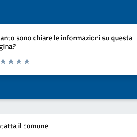
anto sono chiare le informazioni su questa
gina?
a da 1 a 5 stelle la pagina
ta 1 stelle su 5
Valuta 2 stelle su 5
Valuta 3 stelle su 5
Valuta 4 stelle su 5
Valuta 5 stelle su 5
tatta il comune