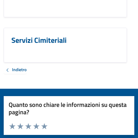
Servizi Cimiteriali
Indietro
Quanto sono chiare le informazioni su questa
pagina?
Valuta da 1 a 5 stelle la pagina
Valuta 1 stelle su 5
Valuta 2 stelle su 5
Valuta 3 stelle su 5
Valuta 4 stelle su 5
Valuta 5 stelle su 5