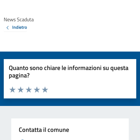
News Scaduta
Indietro
Quanto sono chiare le informazioni su questa
pagina?
Valuta da 1 a 5 stelle la pagina
Valuta 1 stelle su 5
Valuta 2 stelle su 5
Valuta 3 stelle su 5
Valuta 4 stelle su 5
Valuta 5 stelle su 5
Contatta il comune