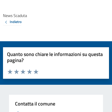
News Scaduta
Indietro
Quanto sono chiare le informazioni su questa
pagina?
Valuta da 1 a 5 stelle la pagina
Valuta 1 stelle su 5
Valuta 2 stelle su 5
Valuta 3 stelle su 5
Valuta 4 stelle su 5
Valuta 5 stelle su 5
Contatta il comune