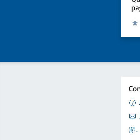
pa
Valut
Valu
Con