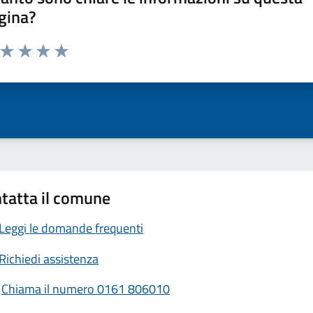
gina?
a da 1 a 5 stelle la pagina
ta 1 stelle su 5
Valuta 2 stelle su 5
Valuta 3 stelle su 5
Valuta 4 stelle su 5
Valuta 5 stelle su 5
tatta il comune
Leggi le domande frequenti
Richiedi assistenza
Chiama il numero 0161 806010