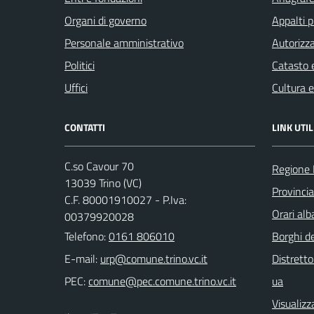
Organi di governo
Appalti p
Personale amministrativo
Autorizza
Politici
Catasto e
Uffici
Cultura 
CONTATTI
LINK UTIL
C.so Cavour 70
Regione
13039 Trino (VC)
Provincia 
C.F. 80001910027 - P.Iva:
Orari al
00379920028
Telefono:
0161 806010
Borghi de
E-mail:
Distretto
PEC:
ua
Visualizz