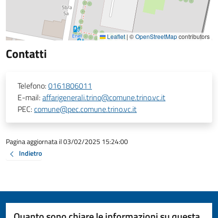
Leaflet
|
©
OpenStreetMap
contributors
Contatti
Telefono:
0161806011
E-mail:
affarigenerali.trino@comune.trino.vc.it
PEC:
comune@pec.comune.trino.vc.it
Pagina aggiornata il 03/02/2025 15:24:00
Indietro
Quanto sono chiare le informazioni su questa