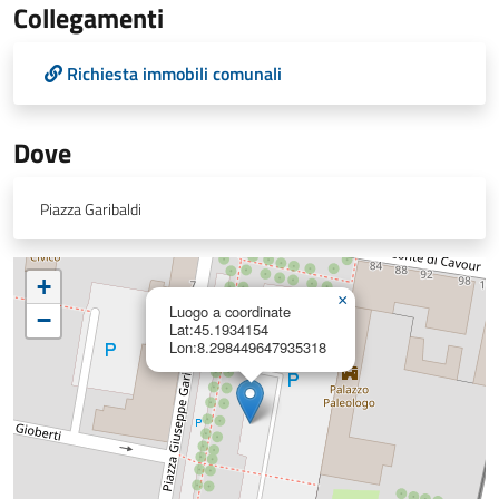
Collegamenti
Richiesta immobili comunali
Dove
Piazza Garibaldi
+
×
Luogo a coordinate
−
Lat:45.1934154
Lon:8.298449647935318