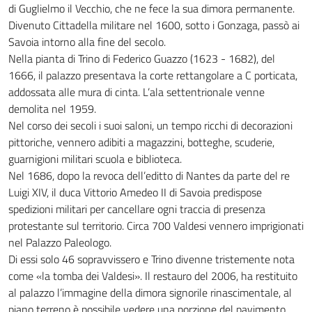
di Guglielmo il Vecchio, che ne fece la sua dimora permanente.
Divenuto Cittadella militare nel 1600, sotto i Gonzaga, passò ai
Savoia intorno alla fine del secolo.
Nella pianta di Trino di Federico Guazzo (1623 - 1682), del
1666, il palazzo presentava la corte rettangolare a C porticata,
addossata alle mura di cinta. L’ala settentrionale venne
demolita nel 1959.
Nel corso dei secoli i suoi saloni, un tempo ricchi di decorazioni
pittoriche, vennero adibiti a magazzini, botteghe, scuderie,
guarnigioni militari scuola e biblioteca.
Nel 1686, dopo la revoca dell’editto di Nantes da parte del re
Luigi XIV, il duca Vittorio Amedeo II di Savoia predispose
spedizioni militari per cancellare ogni traccia di presenza
protestante sul territorio. Circa 700 Valdesi vennero imprigionati
nel Palazzo Paleologo.
Di essi solo 46 sopravvissero e Trino divenne tristemente nota
come «la tomba dei Valdesi». Il restauro del 2006, ha restituito
al palazzo l’immagine della dimora signorile rinascimentale, al
piano terreno è possibile vedere una porzione del pavimento