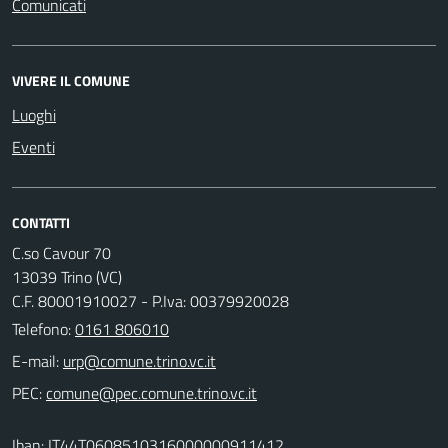
Comunicati
VIVERE IL COMUNE
Luoghi
Eventi
CONTATTI
C.so Cavour 70
13039 Trino (VC)
C.F. 80001910027 - P.Iva: 00379920028
Telefono:
0161 806010
E-mail:
PEC:
Iban: IT44T0608510316000000911412