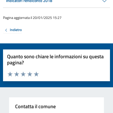
Indicatori rendiconto 2018
Pagina aggiornata il 20/01/2025 15:27
Indietro
Quanto sono chiare le informazioni su questa
pagina?
Valuta da 1 a 5 stelle la pagina
Valuta 1 stelle su 5
Valuta 2 stelle su 5
Valuta 3 stelle su 5
Valuta 4 stelle su 5
Valuta 5 stelle su 5
Contatta il comune