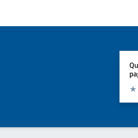
Qu
pa
Valut
Valu