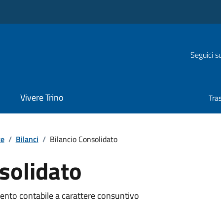
Seguici s
Vivere Trino
Tra
te
/
Bilanci
/
Bilancio Consolidato
solidato
mento contabile a carattere consuntivo