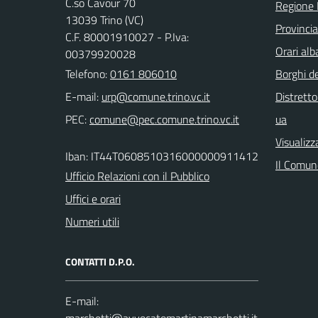
C.so Cavour 70
Regione
13039 Trino (VC)
Provincia 
C.F. 80001910027 - P.Iva:
Orari al
00379920028
Telefono:
0161 806010
Borghi de
E-mail:
Distretto
PEC:
ua
Visualizz
Iban: IT44T0608510316000000911412
Il Comune
Ufficio Relazioni con il Pubblico
Uffici e orari
Numeri utili
CONTATTI D.P.O.
E-mail: