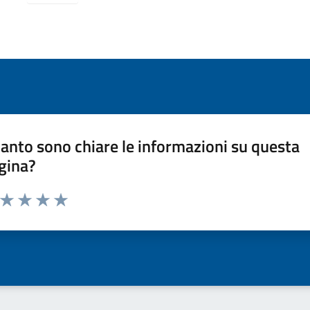
anto sono chiare le informazioni su questa
gina?
a da 1 a 5 stelle la pagina
ta 1 stelle su 5
Valuta 2 stelle su 5
Valuta 3 stelle su 5
Valuta 4 stelle su 5
Valuta 5 stelle su 5