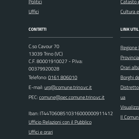
Politici
Catasto e
Uffici
Cultura 
CONTATTI
LINK UTIL
C.so Cavour 70
Regione
13039 Trino (VC)
Provincia 
C.F. 80001910027 - P.Iva:
Orari al
00379920028
Telefono:
0161 806010
Borghi de
E-mail:
Distretto
PEC:
ua
Visualizz
Iban: IT44T0608510316000000911412
Il Comune
Ufficio Relazioni con il Pubblico
Uffici e orari