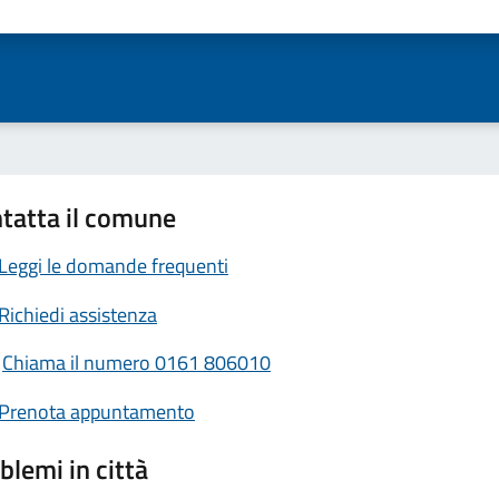
ta 1 stelle su 5
Valuta 2 stelle su 5
Valuta 3 stelle su 5
Valuta 4 stelle su 5
Valuta 5 stelle su 5
tatta il comune
Leggi le domande frequenti
Richiedi assistenza
Chiama il numero 0161 806010
Prenota appuntamento
blemi in città