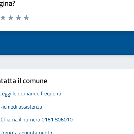
gina?
a da 1 a 5 stelle la pagina
ta 1 stelle su 5
Valuta 2 stelle su 5
Valuta 3 stelle su 5
Valuta 4 stelle su 5
Valuta 5 stelle su 5
tatta il comune
Leggi le domande frequenti
Richiedi assistenza
Chiama il numero 0161 806010
Prenota appuntamento