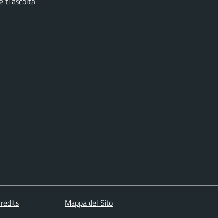
 ti ascolta
redits
Mappa del Sito