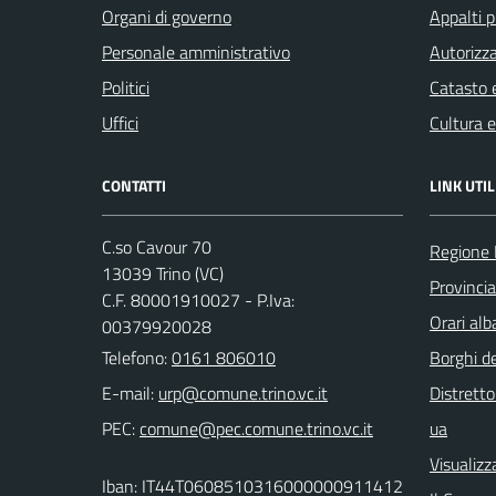
Organi di governo
Appalti p
Personale amministrativo
Autorizza
Politici
Catasto e
Uffici
Cultura 
CONTATTI
LINK UTIL
C.so Cavour 70
Regione
13039 Trino (VC)
Provincia 
C.F. 80001910027 - P.Iva:
Orari al
00379920028
Telefono:
0161 806010
Borghi de
E-mail:
Distretto
PEC:
ua
Visualizz
Iban: IT44T0608510316000000911412