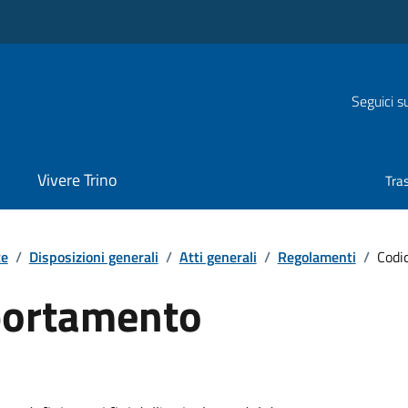
Seguici s
Vivere Trino
Tra
te
/
Disposizioni generali
/
Atti generali
/
Regolamenti
/
Codi
portamento