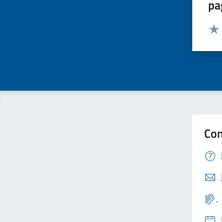
pa
Valut
Valu
Con