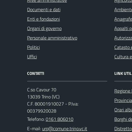
Documenti e dati
Ambient
Enti e fondazioni
Anagrafe 
Organi di governo
Appalti p
Personale amministrativo
Autorizza
Politici
Catasto e
Uffici
Cultura 
CONTATTI
LINK UTIL
C.so Cavour 70
Regione
13039 Trino (VC)
Provincia 
C.F. 80001910027 - P.Iva:
Orari al
00379920028
Telefono:
0161 806010
Borghi de
E-mail:
Distretto