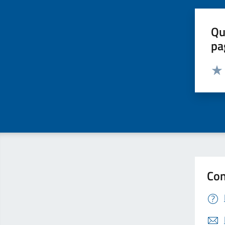
Qu
pa
Valut
Valu
Con