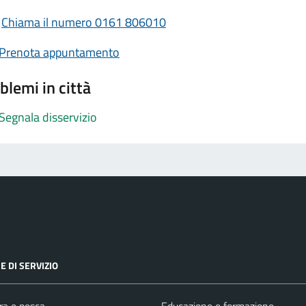
Chiama il numero 0161 806010
Prenota appuntamento
blemi in città
Segnala disservizio
E DI SERVIZIO
ra e pesca
Educazione e formazione