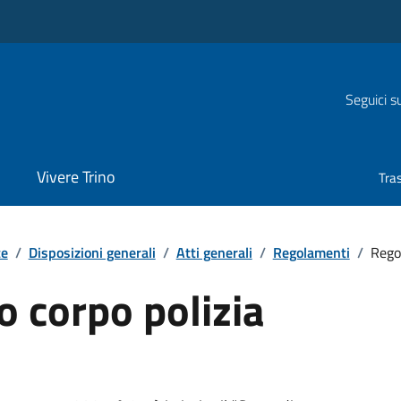
Seguici s
Vivere Trino
Tra
te
/
Disposizioni generali
/
Atti generali
/
Regolamenti
/
Rego
 corpo polizia