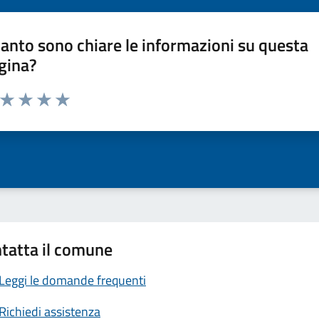
anto sono chiare le informazioni su questa
gina?
a da 1 a 5 stelle la pagina
ta 1 stelle su 5
Valuta 2 stelle su 5
Valuta 3 stelle su 5
Valuta 4 stelle su 5
Valuta 5 stelle su 5
tatta il comune
Leggi le domande frequenti
Richiedi assistenza