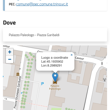
comune@pec.comune.trino.vc.it
PEC:
Dove
Palazzo Paleologo - Piazza Garibaldi
+
×
Luogo a coordinate
−
Lat:45.1935902
Lon:8.2989291