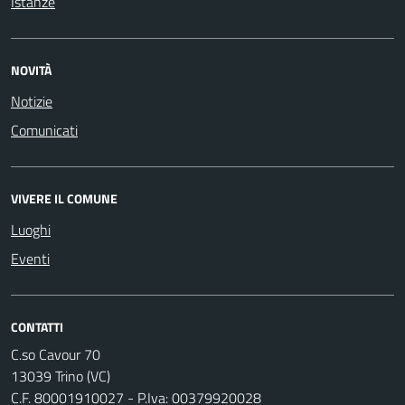
Istanze
NOVITÀ
Notizie
Comunicati
VIVERE IL COMUNE
Luoghi
Eventi
CONTATTI
C.so Cavour 70
13039 Trino (VC)
C.F. 80001910027 - P.Iva: 00379920028